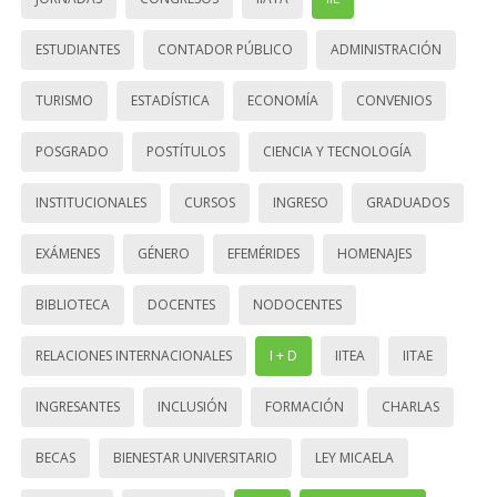
ESTUDIANTES
CONTADOR PÚBLICO
ADMINISTRACIÓN
TURISMO
ESTADÍSTICA
ECONOMÍA
CONVENIOS
POSGRADO
POSTÍTULOS
CIENCIA Y TECNOLOGÍA
INSTITUCIONALES
CURSOS
INGRESO
GRADUADOS
EXÁMENES
GÉNERO
EFEMÉRIDES
HOMENAJES
BIBLIOTECA
DOCENTES
NODOCENTES
RELACIONES INTERNACIONALES
I + D
IITEA
IITAE
INGRESANTES
INCLUSIÓN
FORMACIÓN
CHARLAS
BECAS
BIENESTAR UNIVERSITARIO
LEY MICAELA