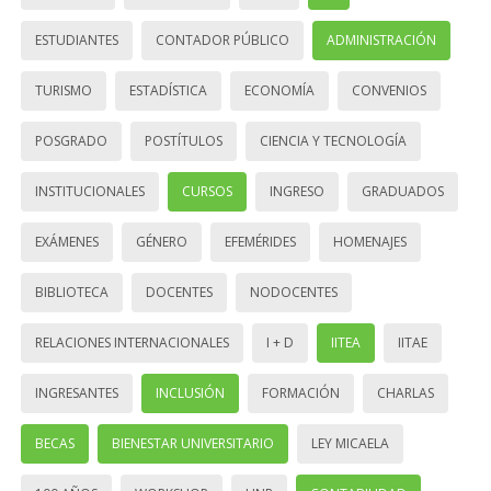
ESTUDIANTES
CONTADOR PÚBLICO
ADMINISTRACIÓN
TURISMO
ESTADÍSTICA
ECONOMÍA
CONVENIOS
POSGRADO
POSTÍTULOS
CIENCIA Y TECNOLOGÍA
INSTITUCIONALES
CURSOS
INGRESO
GRADUADOS
EXÁMENES
GÉNERO
EFEMÉRIDES
HOMENAJES
BIBLIOTECA
DOCENTES
NODOCENTES
RELACIONES INTERNACIONALES
I + D
IITEA
IITAE
INGRESANTES
INCLUSIÓN
FORMACIÓN
CHARLAS
BECAS
BIENESTAR UNIVERSITARIO
LEY MICAELA