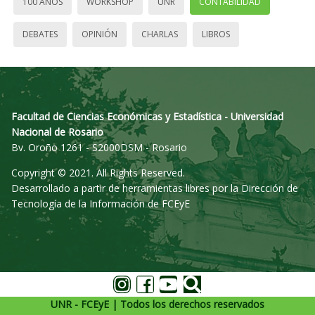
100 AÑOS
WORKSHOP
UNR
CONTABILIDAD
DEBATES
OPINIÓN
CHARLAS
LIBROS
Facultad de Ciencias Económicas y Estadística - Universidad
Nacional de Rosario
Bv. Oroño 1261 - S2000DSM - Rosario
Copyright © 2021. All Rights Reserved.
Desarrollado a partir de herramientas libres por la Dirección de
Tecnología de la Información de FCEyE
UNR - FCEyE | Todos los derechos reservados