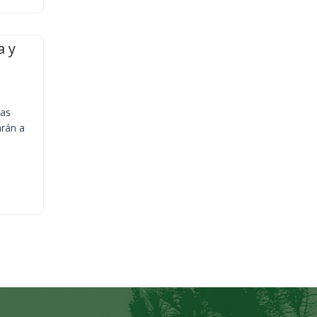
a y
ias
arán a