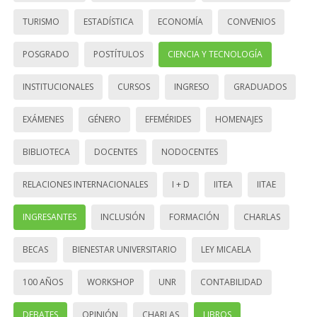
TURISMO
ESTADÍSTICA
ECONOMÍA
CONVENIOS
POSGRADO
POSTÍTULOS
CIENCIA Y TECNOLOGÍA
INSTITUCIONALES
CURSOS
INGRESO
GRADUADOS
EXÁMENES
GÉNERO
EFEMÉRIDES
HOMENAJES
BIBLIOTECA
DOCENTES
NODOCENTES
RELACIONES INTERNACIONALES
I + D
IITEA
IITAE
INGRESANTES
INCLUSIÓN
FORMACIÓN
CHARLAS
BECAS
BIENESTAR UNIVERSITARIO
LEY MICAELA
100 AÑOS
WORKSHOP
UNR
CONTABILIDAD
DEBATES
OPINIÓN
CHARLAS
LIBROS