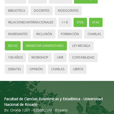
BIBLIOTECA
DOCENTES
NODOCENTES
RELACIONES INTERNACIONALES
I + D
IITEA
IITAE
INGRESANTES
INCLUSIÓN
FORMACIÓN
CHARLAS
BECAS
BIENESTAR UNIVERSITARIO
LEY MICAELA
100 AÑOS
WORKSHOP
UNR
CONTABILIDAD
DEBATES
OPINIÓN
CHARLAS
LIBROS
Facultad de Ciencias Económicas y Estadística - Universidad
Nacional de Rosario
Bv. Oroño 1261 - S2000DSM - Rosario