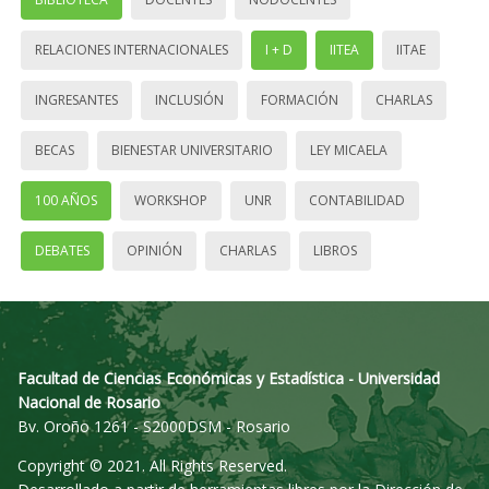
RELACIONES INTERNACIONALES
I + D
IITEA
IITAE
INGRESANTES
INCLUSIÓN
FORMACIÓN
CHARLAS
BECAS
BIENESTAR UNIVERSITARIO
LEY MICAELA
100 AÑOS
WORKSHOP
UNR
CONTABILIDAD
DEBATES
OPINIÓN
CHARLAS
LIBROS
Facultad de Ciencias Económicas y Estadística - Universidad
Nacional de Rosario
Bv. Oroño 1261 - S2000DSM - Rosario
Copyright © 2021. All Rights Reserved.