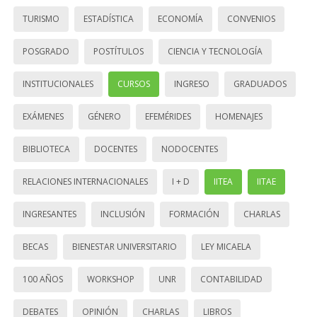
TURISMO
ESTADÍSTICA
ECONOMÍA
CONVENIOS
POSGRADO
POSTÍTULOS
CIENCIA Y TECNOLOGÍA
INSTITUCIONALES
CURSOS
INGRESO
GRADUADOS
EXÁMENES
GÉNERO
EFEMÉRIDES
HOMENAJES
BIBLIOTECA
DOCENTES
NODOCENTES
RELACIONES INTERNACIONALES
I + D
IITEA
IITAE
INGRESANTES
INCLUSIÓN
FORMACIÓN
CHARLAS
BECAS
BIENESTAR UNIVERSITARIO
LEY MICAELA
100 AÑOS
WORKSHOP
UNR
CONTABILIDAD
DEBATES
OPINIÓN
CHARLAS
LIBROS