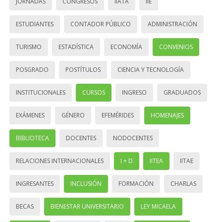
JORNADAS
CONGRESOS
IIATA
IIE
ESTUDIANTES
CONTADOR PÚBLICO
ADMINISTRACIÓN
TURISMO
ESTADÍSTICA
ECONOMÍA
CONVENIOS
POSGRADO
POSTÍTULOS
CIENCIA Y TECNOLOGÍA
INSTITUCIONALES
CURSOS
INGRESO
GRADUADOS
EXÁMENES
GÉNERO
EFEMÉRIDES
HOMENAJES
BIBLIOTECA
DOCENTES
NODOCENTES
RELACIONES INTERNACIONALES
I + D
IITEA
IITAE
INGRESANTES
INCLUSIÓN
FORMACIÓN
CHARLAS
BECAS
BIENESTAR UNIVERSITARIO
LEY MICAELA