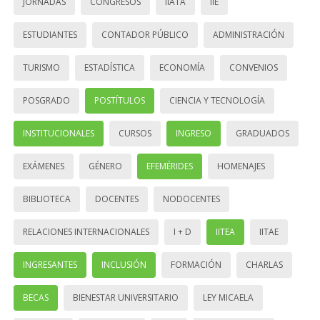
JORNADAS
CONGRESOS
IIATA
IIE
ESTUDIANTES
CONTADOR PÚBLICO
ADMINISTRACIÓN
TURISMO
ESTADÍSTICA
ECONOMÍA
CONVENIOS
POSGRADO
POSTÍTULOS
CIENCIA Y TECNOLOGÍA
INSTITUCIONALES
CURSOS
INGRESO
GRADUADOS
EXÁMENES
GÉNERO
EFEMÉRIDES
HOMENAJES
BIBLIOTECA
DOCENTES
NODOCENTES
RELACIONES INTERNACIONALES
I + D
IITEA
IITAE
INGRESANTES
INCLUSIÓN
FORMACIÓN
CHARLAS
BECAS
BIENESTAR UNIVERSITARIO
LEY MICAELA