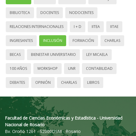
BIBLIOTECA
DOCENTES
NODOCENTES
RELACIONES INTERNACIONALES
I + D
IITEA
IITAE
INGRESANTES
INCLUSIÓN
FORMACIÓN
CHARLAS
BECAS
BIENESTAR UNIVERSITARIO
LEY MICAELA
100 AÑOS
WORKSHOP
UNR
CONTABILIDAD
DEBATES
OPINIÓN
CHARLAS
LIBROS
Facultad de Ciencias Económicas y Estadística - Universidad
Nacional de Rosario
Bv. Oroño 1261 - S2000DSM - Rosario