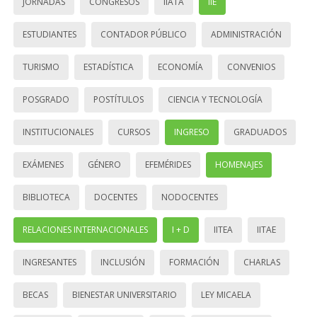
JORNADAS
CONGRESOS
IIATA
IIE
ESTUDIANTES
CONTADOR PÚBLICO
ADMINISTRACIÓN
TURISMO
ESTADÍSTICA
ECONOMÍA
CONVENIOS
POSGRADO
POSTÍTULOS
CIENCIA Y TECNOLOGÍA
INSTITUCIONALES
CURSOS
INGRESO
GRADUADOS
EXÁMENES
GÉNERO
EFEMÉRIDES
HOMENAJES
BIBLIOTECA
DOCENTES
NODOCENTES
RELACIONES INTERNACIONALES
I + D
IITEA
IITAE
INGRESANTES
INCLUSIÓN
FORMACIÓN
CHARLAS
BECAS
BIENESTAR UNIVERSITARIO
LEY MICAELA