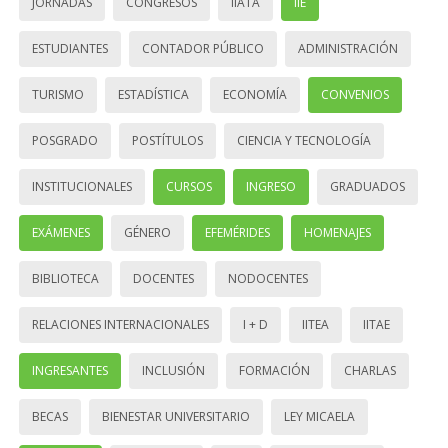
JORNADAS
CONGRESOS
IIATA
IIE
ESTUDIANTES
CONTADOR PÚBLICO
ADMINISTRACIÓN
TURISMO
ESTADÍSTICA
ECONOMÍA
CONVENIOS
POSGRADO
POSTÍTULOS
CIENCIA Y TECNOLOGÍA
INSTITUCIONALES
CURSOS
INGRESO
GRADUADOS
EXÁMENES
GÉNERO
EFEMÉRIDES
HOMENAJES
BIBLIOTECA
DOCENTES
NODOCENTES
RELACIONES INTERNACIONALES
I + D
IITEA
IITAE
INGRESANTES
INCLUSIÓN
FORMACIÓN
CHARLAS
BECAS
BIENESTAR UNIVERSITARIO
LEY MICAELA