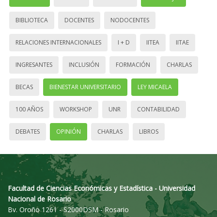
BIBLIOTECA
DOCENTES
NODOCENTES
RELACIONES INTERNACIONALES
I + D
IITEA
IITAE
INGRESANTES
INCLUSIÓN
FORMACIÓN
CHARLAS
BECAS
BIENESTAR UNIVERSITARIO
LEY MICAELA
100 AÑOS
WORKSHOP
UNR
CONTABILIDAD
DEBATES
OPINIÓN
CHARLAS
LIBROS
Facultad de Ciencias Económicas y Estadística - Universidad
Nacional de Rosario
Bv. Oroño 1261 - S2000DSM - Rosario