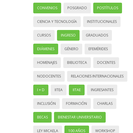
CONVENIOS
POSGRADO
POSTÍTULOS
CIENCIA Y TECNOLOGÍA
INSTITUCIONALES
CURSOS
INGRESO
GRADUADOS
EXÁMENES
GÉNERO
EFEMÉRIDES
HOMENAJES
BIBLIOTECA
DOCENTES
NODOCENTES
RELACIONES INTERNACIONALES
I + D
IITEA
IITAE
INGRESANTES
INCLUSIÓN
FORMACIÓN
CHARLAS
BECAS
BIENESTAR UNIVERSITARIO
LEY MICAELA
100 AÑOS
WORKSHOP