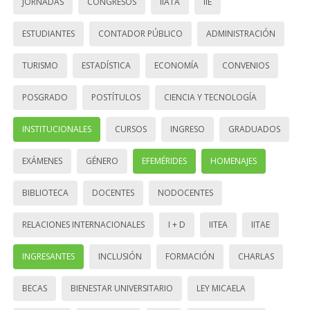
JORNADAS
CONGRESOS
IIATA
IIE
ESTUDIANTES
CONTADOR PÚBLICO
ADMINISTRACIÓN
TURISMO
ESTADÍSTICA
ECONOMÍA
CONVENIOS
POSGRADO
POSTÍTULOS
CIENCIA Y TECNOLOGÍA
INSTITUCIONALES
CURSOS
INGRESO
GRADUADOS
EXÁMENES
GÉNERO
EFEMÉRIDES
HOMENAJES
BIBLIOTECA
DOCENTES
NODOCENTES
RELACIONES INTERNACIONALES
I + D
IITEA
IITAE
INGRESANTES
INCLUSIÓN
FORMACIÓN
CHARLAS
BECAS
BIENESTAR UNIVERSITARIO
LEY MICAELA