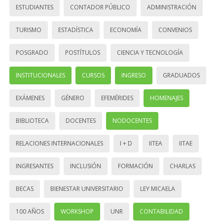
ESTUDIANTES
CONTADOR PÚBLICO
ADMINISTRACIÓN
TURISMO
ESTADÍSTICA
ECONOMÍA
CONVENIOS
POSGRADO
POSTÍTULOS
CIENCIA Y TECNOLOGÍA
INSTITUCIONALES
CURSOS
INGRESO
GRADUADOS
EXÁMENES
GÉNERO
EFEMÉRIDES
HOMENAJES
BIBLIOTECA
DOCENTES
NODOCENTES
RELACIONES INTERNACIONALES
I + D
IITEA
IITAE
INGRESANTES
INCLUSIÓN
FORMACIÓN
CHARLAS
BECAS
BIENESTAR UNIVERSITARIO
LEY MICAELA
100 AÑOS
WORKSHOP
UNR
CONTABILIDAD