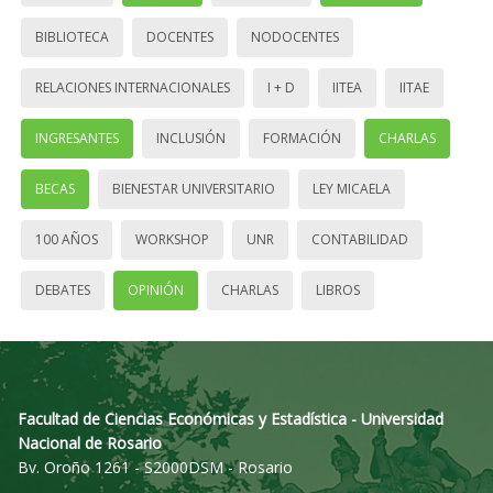
BIBLIOTECA
DOCENTES
NODOCENTES
RELACIONES INTERNACIONALES
I + D
IITEA
IITAE
INGRESANTES
INCLUSIÓN
FORMACIÓN
CHARLAS
BECAS
BIENESTAR UNIVERSITARIO
LEY MICAELA
100 AÑOS
WORKSHOP
UNR
CONTABILIDAD
DEBATES
OPINIÓN
CHARLAS
LIBROS
Facultad de Ciencias Económicas y Estadística - Universidad
Nacional de Rosario
Bv. Oroño 1261 - S2000DSM - Rosario