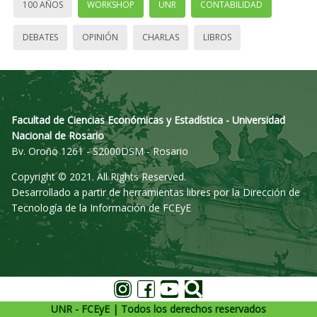
100 AÑOS
WORKSHOP
UNR
CONTABILIDAD
DEBATES
OPINIÓN
CHARLAS
LIBROS
Facultad de Ciencias Económicas y Estadística - Universidad
Nacional de Rosario
Bv. Oroño 1261 - S2000DSM - Rosario
Copyright © 2021. All Rights Reserved.
Desarrollado a partir de herramientas libres por la Dirección de
Tecnología de la Información de FCEyE
UNR - FCEyE | Todos los derechos reservados