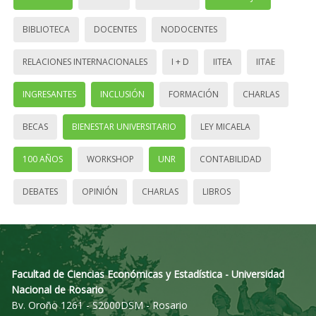
BIBLIOTECA
DOCENTES
NODOCENTES
RELACIONES INTERNACIONALES
I + D
IITEA
IITAE
INGRESANTES
INCLUSIÓN
FORMACIÓN
CHARLAS
BECAS
BIENESTAR UNIVERSITARIO
LEY MICAELA
100 AÑOS
WORKSHOP
UNR
CONTABILIDAD
DEBATES
OPINIÓN
CHARLAS
LIBROS
Facultad de Ciencias Económicas y Estadística - Universidad
Nacional de Rosario
Bv. Oroño 1261 - S2000DSM - Rosario