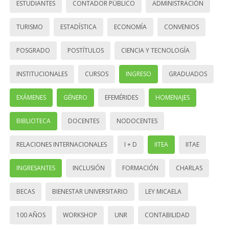
ESTUDIANTES
CONTADOR PÚBLICO
ADMINISTRACIÓN
TURISMO
ESTADÍSTICA
ECONOMÍA
CONVENIOS
POSGRADO
POSTÍTULOS
CIENCIA Y TECNOLOGÍA
INSTITUCIONALES
CURSOS
INGRESO
GRADUADOS
EXÁMENES
GÉNERO
EFEMÉRIDES
HOMENAJES
BIBLIOTECA
DOCENTES
NODOCENTES
RELACIONES INTERNACIONALES
I + D
IITEA
IITAE
INGRESANTES
INCLUSIÓN
FORMACIÓN
CHARLAS
BECAS
BIENESTAR UNIVERSITARIO
LEY MICAELA
100 AÑOS
WORKSHOP
UNR
CONTABILIDAD