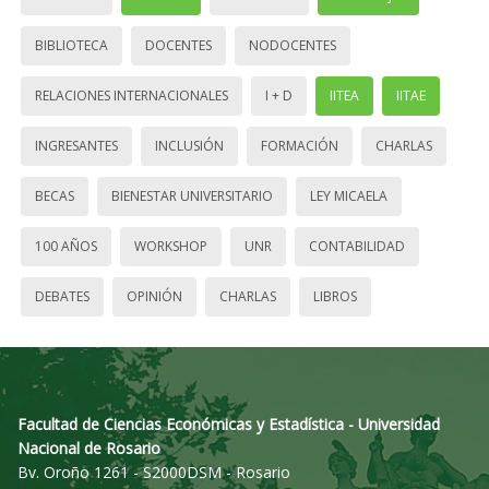
BIBLIOTECA
DOCENTES
NODOCENTES
RELACIONES INTERNACIONALES
I + D
IITEA
IITAE
INGRESANTES
INCLUSIÓN
FORMACIÓN
CHARLAS
BECAS
BIENESTAR UNIVERSITARIO
LEY MICAELA
100 AÑOS
WORKSHOP
UNR
CONTABILIDAD
DEBATES
OPINIÓN
CHARLAS
LIBROS
Facultad de Ciencias Económicas y Estadística - Universidad
Nacional de Rosario
Bv. Oroño 1261 - S2000DSM - Rosario