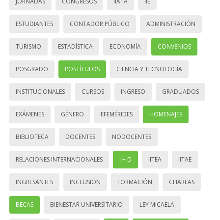
JORNADAS
CONGRESOS
IIATA
IIE
ESTUDIANTES
CONTADOR PÚBLICO
ADMINISTRACIÓN
TURISMO
ESTADÍSTICA
ECONOMÍA
CONVENIOS
POSGRADO
POSTÍTULOS
CIENCIA Y TECNOLOGÍA
INSTITUCIONALES
CURSOS
INGRESO
GRADUADOS
EXÁMENES
GÉNERO
EFEMÉRIDES
HOMENAJES
BIBLIOTECA
DOCENTES
NODOCENTES
RELACIONES INTERNACIONALES
I + D
IITEA
IITAE
INGRESANTES
INCLUSIÓN
FORMACIÓN
CHARLAS
BECAS
BIENESTAR UNIVERSITARIO
LEY MICAELA