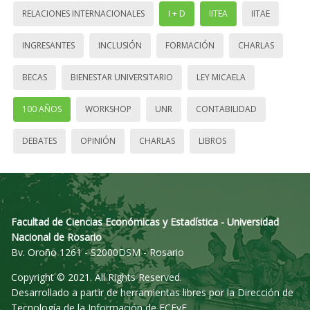
RELACIONES INTERNACIONALES
I + D
IITEA
IITAE
INGRESANTES
INCLUSIÓN
FORMACIÓN
CHARLAS
BECAS
BIENESTAR UNIVERSITARIO
LEY MICAELA
100 AÑOS
WORKSHOP
UNR
CONTABILIDAD
DEBATES
OPINIÓN
CHARLAS
LIBROS
Facultad de Ciencias Económicas y Estadística - Universidad
Nacional de Rosario
Bv. Oroño 1261 - S2000DSM - Rosario
Copyright © 2021. All Rights Reserved.
Desarrollado a partir de herramientas libres por la Dirección de
Tecnología de la Información de FCEyE