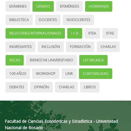
EXÁMENES
GÉNERO
EFEMÉRIDES
HOMENAJES
BIBLIOTECA
DOCENTES
NODOCENTES
RELACIONES INTERNACIONALES
I + D
IITEA
IITAE
INGRESANTES
INCLUSIÓN
FORMACIÓN
CHARLAS
BECAS
BIENESTAR UNIVERSITARIO
LEY MICAELA
100 AÑOS
WORKSHOP
UNR
CONTABILIDAD
DEBATES
OPINIÓN
CHARLAS
LIBROS
Facultad de Ciencias Económicas y Estadística - Universidad
Nacional de Rosario