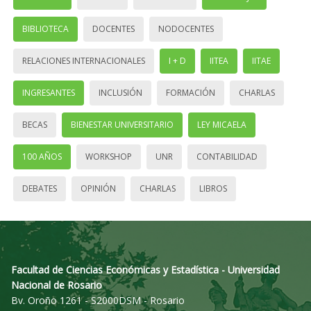
BIBLIOTECA
DOCENTES
NODOCENTES
RELACIONES INTERNACIONALES
I + D
IITEA
IITAE
INGRESANTES
INCLUSIÓN
FORMACIÓN
CHARLAS
BECAS
BIENESTAR UNIVERSITARIO
LEY MICAELA
100 AÑOS
WORKSHOP
UNR
CONTABILIDAD
DEBATES
OPINIÓN
CHARLAS
LIBROS
Facultad de Ciencias Económicas y Estadística - Universidad
Nacional de Rosario
Bv. Oroño 1261 - S2000DSM - Rosario