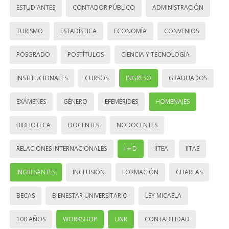
ESTUDIANTES
CONTADOR PÚBLICO
ADMINISTRACIÓN
TURISMO
ESTADÍSTICA
ECONOMÍA
CONVENIOS
POSGRADO
POSTÍTULOS
CIENCIA Y TECNOLOGÍA
INSTITUCIONALES
CURSOS
INGRESO
GRADUADOS
EXÁMENES
GÉNERO
EFEMÉRIDES
HOMENAJES
BIBLIOTECA
DOCENTES
NODOCENTES
RELACIONES INTERNACIONALES
I + D
IITEA
IITAE
INGRESANTES
INCLUSIÓN
FORMACIÓN
CHARLAS
BECAS
BIENESTAR UNIVERSITARIO
LEY MICAELA
100 AÑOS
WORKSHOP
UNR
CONTABILIDAD