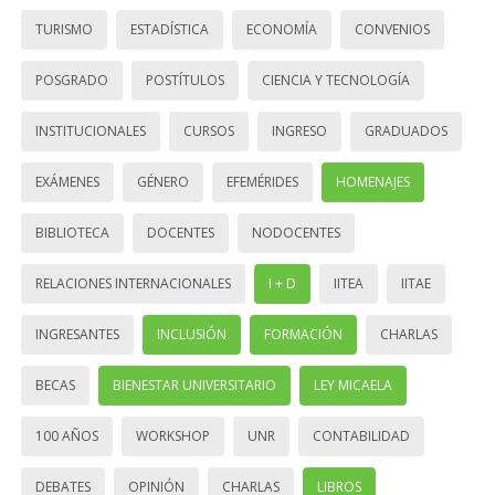
TURISMO
ESTADÍSTICA
ECONOMÍA
CONVENIOS
POSGRADO
POSTÍTULOS
CIENCIA Y TECNOLOGÍA
INSTITUCIONALES
CURSOS
INGRESO
GRADUADOS
EXÁMENES
GÉNERO
EFEMÉRIDES
HOMENAJES
BIBLIOTECA
DOCENTES
NODOCENTES
RELACIONES INTERNACIONALES
I + D
IITEA
IITAE
INGRESANTES
INCLUSIÓN
FORMACIÓN
CHARLAS
BECAS
BIENESTAR UNIVERSITARIO
LEY MICAELA
100 AÑOS
WORKSHOP
UNR
CONTABILIDAD
DEBATES
OPINIÓN
CHARLAS
LIBROS