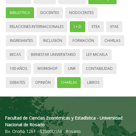
BIBLIOTECA
DOCENTES
NODOCENTES
RELACIONES INTERNACIONALES
I + D
IITEA
IITAE
INGRESANTES
INCLUSIÓN
FORMACIÓN
CHARLAS
BECAS
BIENESTAR UNIVERSITARIO
LEY MICAELA
100 AÑOS
WORKSHOP
UNR
CONTABILIDAD
DEBATES
OPINIÓN
CHARLAS
LIBROS
Facultad de Ciencias Económicas y Estadística - Universidad
Nacional de Rosario
Bv. Oroño 1261 - S2000DSM - Rosario