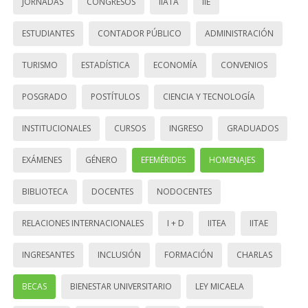
JORNADAS
CONGRESOS
IIATA
IIE
ESTUDIANTES
CONTADOR PÚBLICO
ADMINISTRACIÓN
TURISMO
ESTADÍSTICA
ECONOMÍA
CONVENIOS
POSGRADO
POSTÍTULOS
CIENCIA Y TECNOLOGÍA
INSTITUCIONALES
CURSOS
INGRESO
GRADUADOS
EXÁMENES
GÉNERO
EFEMÉRIDES
HOMENAJES
BIBLIOTECA
DOCENTES
NODOCENTES
RELACIONES INTERNACIONALES
I + D
IITEA
IITAE
INGRESANTES
INCLUSIÓN
FORMACIÓN
CHARLAS
BECAS
BIENESTAR UNIVERSITARIO
LEY MICAELA