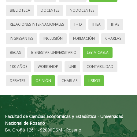
BIBLIOTECA
DOCENTES
NODOCENTES
RELACIONES INTERNACIONALES
I + D
IITEA
IITAE
INGRESANTES
INCLUSIÓN
FORMACIÓN
CHARLAS
BECAS
BIENESTAR UNIVERSITARIO
LEY MICAELA
100 AÑOS
WORKSHOP
UNR
CONTABILIDAD
DEBATES
OPINIÓN
CHARLAS
LIBROS
Facultad de Ciencias Económicas y Estadística - Universidad
Nacional de Rosario
Bv. Oroño 1261 - S2000DSM - Rosario