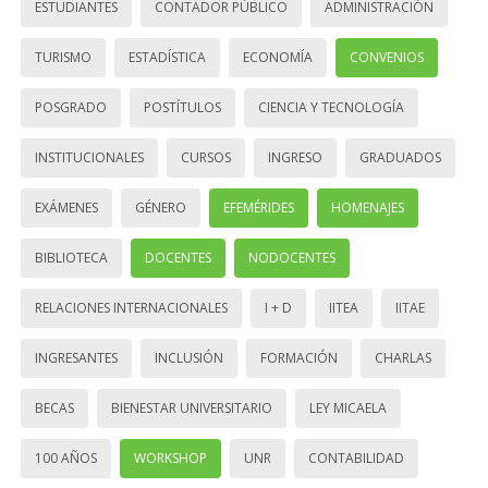
ESTUDIANTES
CONTADOR PÚBLICO
ADMINISTRACIÓN
TURISMO
ESTADÍSTICA
ECONOMÍA
CONVENIOS
POSGRADO
POSTÍTULOS
CIENCIA Y TECNOLOGÍA
INSTITUCIONALES
CURSOS
INGRESO
GRADUADOS
EXÁMENES
GÉNERO
EFEMÉRIDES
HOMENAJES
BIBLIOTECA
DOCENTES
NODOCENTES
RELACIONES INTERNACIONALES
I + D
IITEA
IITAE
INGRESANTES
INCLUSIÓN
FORMACIÓN
CHARLAS
BECAS
BIENESTAR UNIVERSITARIO
LEY MICAELA
100 AÑOS
WORKSHOP
UNR
CONTABILIDAD