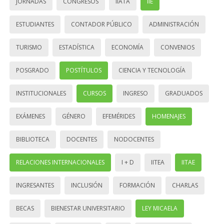
JORNADAS
CONGRESOS
IIATA
IIE
ESTUDIANTES
CONTADOR PÚBLICO
ADMINISTRACIÓN
TURISMO
ESTADÍSTICA
ECONOMÍA
CONVENIOS
POSGRADO
POSTÍTULOS
CIENCIA Y TECNOLOGÍA
INSTITUCIONALES
CURSOS
INGRESO
GRADUADOS
EXÁMENES
GÉNERO
EFEMÉRIDES
HOMENAJES
BIBLIOTECA
DOCENTES
NODOCENTES
RELACIONES INTERNACIONALES
I + D
IITEA
IITAE
INGRESANTES
INCLUSIÓN
FORMACIÓN
CHARLAS
BECAS
BIENESTAR UNIVERSITARIO
LEY MICAELA