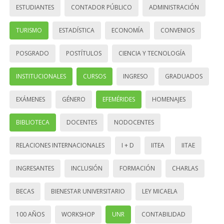
ESTUDIANTES
CONTADOR PÚBLICO
ADMINISTRACIÓN
TURISMO
ESTADÍSTICA
ECONOMÍA
CONVENIOS
POSGRADO
POSTÍTULOS
CIENCIA Y TECNOLOGÍA
INSTITUCIONALES
CURSOS
INGRESO
GRADUADOS
EXÁMENES
GÉNERO
EFEMÉRIDES
HOMENAJES
BIBLIOTECA
DOCENTES
NODOCENTES
RELACIONES INTERNACIONALES
I + D
IITEA
IITAE
INGRESANTES
INCLUSIÓN
FORMACIÓN
CHARLAS
BECAS
BIENESTAR UNIVERSITARIO
LEY MICAELA
100 AÑOS
WORKSHOP
UNR
CONTABILIDAD