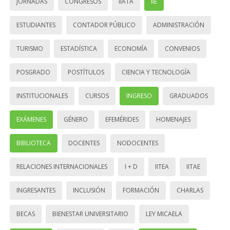
JORNADAS
CONGRESOS
IIATA
IIE
ESTUDIANTES
CONTADOR PÚBLICO
ADMINISTRACIÓN
TURISMO
ESTADÍSTICA
ECONOMÍA
CONVENIOS
POSGRADO
POSTÍTULOS
CIENCIA Y TECNOLOGÍA
INSTITUCIONALES
CURSOS
INGRESO
GRADUADOS
EXÁMENES
GÉNERO
EFEMÉRIDES
HOMENAJES
BIBLIOTECA
DOCENTES
NODOCENTES
RELACIONES INTERNACIONALES
I + D
IITEA
IITAE
INGRESANTES
INCLUSIÓN
FORMACIÓN
CHARLAS
BECAS
BIENESTAR UNIVERSITARIO
LEY MICAELA