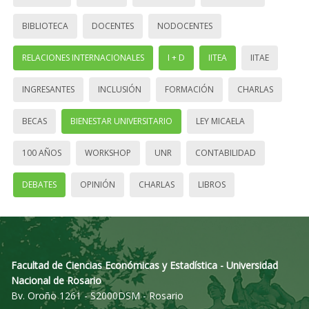
BIBLIOTECA
DOCENTES
NODOCENTES
RELACIONES INTERNACIONALES
I + D
IITEA
IITAE
INGRESANTES
INCLUSIÓN
FORMACIÓN
CHARLAS
BECAS
BIENESTAR UNIVERSITARIO
LEY MICAELA
100 AÑOS
WORKSHOP
UNR
CONTABILIDAD
DEBATES
OPINIÓN
CHARLAS
LIBROS
Facultad de Ciencias Económicas y Estadística - Universidad
Nacional de Rosario
Bv. Oroño 1261 - S2000DSM - Rosario