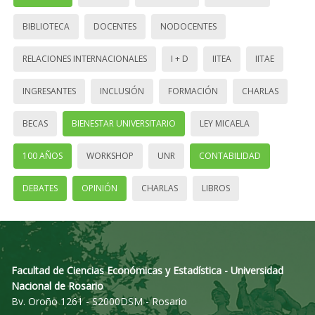
BIBLIOTECA
DOCENTES
NODOCENTES
RELACIONES INTERNACIONALES
I + D
IITEA
IITAE
INGRESANTES
INCLUSIÓN
FORMACIÓN
CHARLAS
BECAS
BIENESTAR UNIVERSITARIO
LEY MICAELA
100 AÑOS
WORKSHOP
UNR
CONTABILIDAD
DEBATES
OPINIÓN
CHARLAS
LIBROS
Facultad de Ciencias Económicas y Estadística - Universidad
Nacional de Rosario
Bv. Oroño 1261 - S2000DSM - Rosario