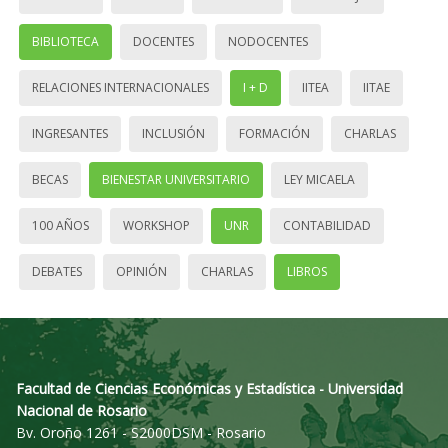
BIBLIOTECA
DOCENTES
NODOCENTES
RELACIONES INTERNACIONALES
I + D
IITEA
IITAE
INGRESANTES
INCLUSIÓN
FORMACIÓN
CHARLAS
BECAS
BIENESTAR UNIVERSITARIO
LEY MICAELA
100 AÑOS
WORKSHOP
UNR
CONTABILIDAD
DEBATES
OPINIÓN
CHARLAS
LIBROS
Facultad de Ciencias Económicas y Estadística - Universidad
Nacional de Rosario
Bv. Oroño 1261 - S2000DSM - Rosario