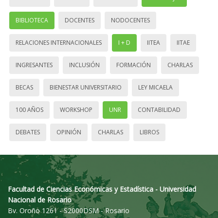
BIBLIOTECA
DOCENTES
NODOCENTES
RELACIONES INTERNACIONALES
I + D
IITEA
IITAE
INGRESANTES
INCLUSIÓN
FORMACIÓN
CHARLAS
BECAS
BIENESTAR UNIVERSITARIO
LEY MICAELA
100 AÑOS
WORKSHOP
UNR
CONTABILIDAD
DEBATES
OPINIÓN
CHARLAS
LIBROS
Facultad de Ciencias Económicas y Estadística - Universidad
Nacional de Rosario
Bv. Oroño 1261 - S2000DSM - Rosario