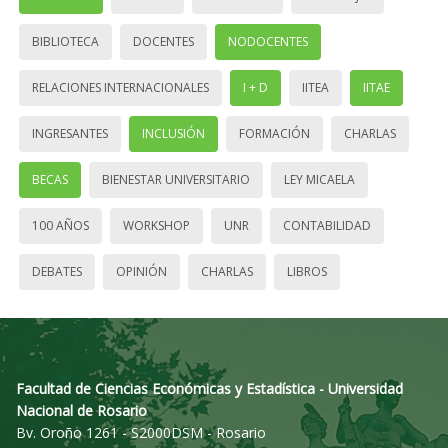
BIBLIOTECA
DOCENTES
NODOCENTES
RELACIONES INTERNACIONALES
I + D
IITEA
IITAE
INGRESANTES
INCLUSIÓN
FORMACIÓN
CHARLAS
BECAS
BIENESTAR UNIVERSITARIO
LEY MICAELA
100 AÑOS
WORKSHOP
UNR
CONTABILIDAD
DEBATES
OPINIÓN
CHARLAS
LIBROS
Facultad de Ciencias Económicas y Estadística - Universidad
Nacional de Rosario
Bv. Oroño 1261 - S2000DSM - Rosario