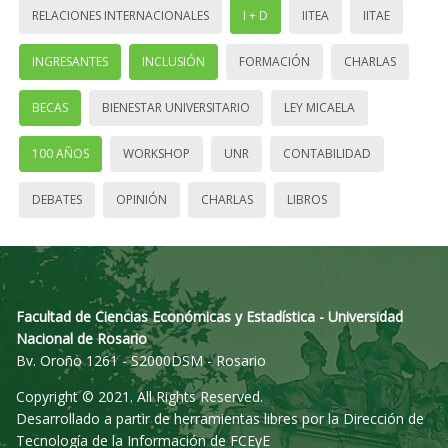
RELACIONES INTERNACIONALES
I + D
IITEA
IITAE
INGRESANTES
INCLUSIÓN
FORMACIÓN
CHARLAS
BECAS
BIENESTAR UNIVERSITARIO
LEY MICAELA
100 AÑOS
WORKSHOP
UNR
CONTABILIDAD
DEBATES
OPINIÓN
CHARLAS
LIBROS
Facultad de Ciencias Económicas y Estadística - Universidad
Nacional de Rosario
Bv. Oroño 1261 - S2000DSM - Rosario
Copyright © 2021. All Rights Reserved.
Desarrollado a partir de herramientas libres por la Dirección de
Tecnología de la Información de FCEyE