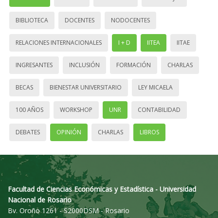
BIBLIOTECA
DOCENTES
NODOCENTES
RELACIONES INTERNACIONALES
I + D
IITEA
IITAE
INGRESANTES
INCLUSIÓN
FORMACIÓN
CHARLAS
BECAS
BIENESTAR UNIVERSITARIO
LEY MICAELA
100 AÑOS
WORKSHOP
UNR
CONTABILIDAD
DEBATES
OPINIÓN
CHARLAS
LIBROS
Facultad de Ciencias Económicas y Estadística - Universidad
Nacional de Rosario
Bv. Oroño 1261 - S2000DSM - Rosario