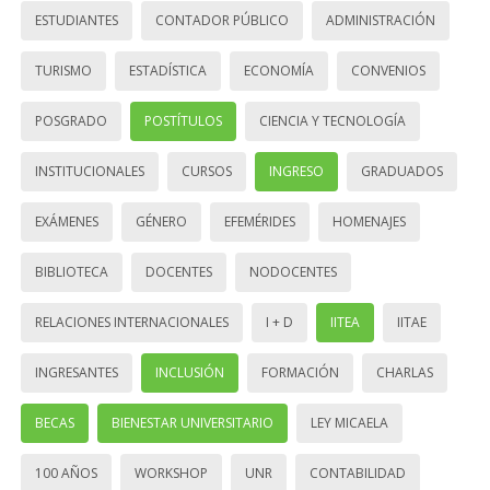
ESTUDIANTES
CONTADOR PÚBLICO
ADMINISTRACIÓN
TURISMO
ESTADÍSTICA
ECONOMÍA
CONVENIOS
POSGRADO
POSTÍTULOS
CIENCIA Y TECNOLOGÍA
INSTITUCIONALES
CURSOS
INGRESO
GRADUADOS
EXÁMENES
GÉNERO
EFEMÉRIDES
HOMENAJES
BIBLIOTECA
DOCENTES
NODOCENTES
RELACIONES INTERNACIONALES
I + D
IITEA
IITAE
INGRESANTES
INCLUSIÓN
FORMACIÓN
CHARLAS
BECAS
BIENESTAR UNIVERSITARIO
LEY MICAELA
100 AÑOS
WORKSHOP
UNR
CONTABILIDAD