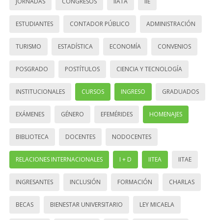
JORNADAS
CONGRESOS
IIATA
IIE
ESTUDIANTES
CONTADOR PÚBLICO
ADMINISTRACIÓN
TURISMO
ESTADÍSTICA
ECONOMÍA
CONVENIOS
POSGRADO
POSTÍTULOS
CIENCIA Y TECNOLOGÍA
INSTITUCIONALES
CURSOS
INGRESO
GRADUADOS
EXÁMENES
GÉNERO
EFEMÉRIDES
HOMENAJES
BIBLIOTECA
DOCENTES
NODOCENTES
RELACIONES INTERNACIONALES
I + D
IITEA
IITAE
INGRESANTES
INCLUSIÓN
FORMACIÓN
CHARLAS
BECAS
BIENESTAR UNIVERSITARIO
LEY MICAELA