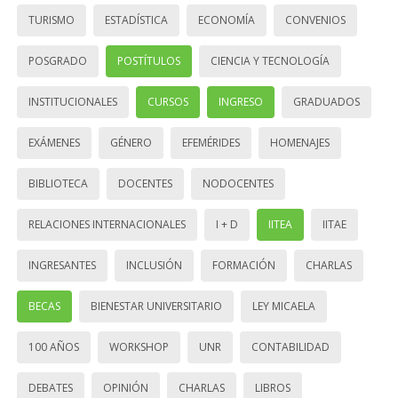
TURISMO
ESTADÍSTICA
ECONOMÍA
CONVENIOS
POSGRADO
POSTÍTULOS
CIENCIA Y TECNOLOGÍA
INSTITUCIONALES
CURSOS
INGRESO
GRADUADOS
EXÁMENES
GÉNERO
EFEMÉRIDES
HOMENAJES
BIBLIOTECA
DOCENTES
NODOCENTES
RELACIONES INTERNACIONALES
I + D
IITEA
IITAE
INGRESANTES
INCLUSIÓN
FORMACIÓN
CHARLAS
BECAS
BIENESTAR UNIVERSITARIO
LEY MICAELA
100 AÑOS
WORKSHOP
UNR
CONTABILIDAD
DEBATES
OPINIÓN
CHARLAS
LIBROS