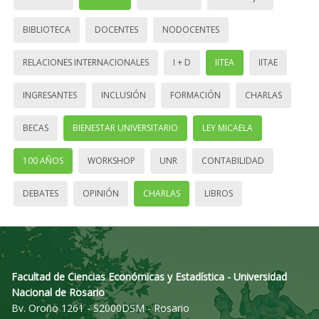
BIBLIOTECA
DOCENTES
NODOCENTES
RELACIONES INTERNACIONALES
I + D
IITEA
IITAE
INGRESANTES
INCLUSIÓN
FORMACIÓN
CHARLAS
BECAS
BIENESTAR UNIVERSITARIO
LEY MICAELA
100 AÑOS
WORKSHOP
UNR
CONTABILIDAD
DEBATES
OPINIÓN
CHARLAS
LIBROS
Facultad de Ciencias Económicas y Estadística - Universidad
Nacional de Rosario
Bv. Oroño 1261 - S2000DSM - Rosario