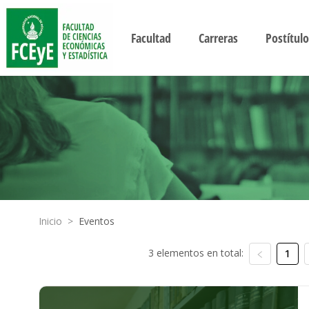
Facultad
Carreras
Postítulo
Inicio
>
Eventos
3 elementos en total:
1