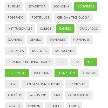
TURISMO
ESTADÍSTICA
ECONOMÍA
CONVENIOS
POSGRADO
POSTÍTULOS
CIENCIA Y TECNOLOGÍA
INSTITUCIONALES
CURSOS
INGRESO
GRADUADOS
EXÁMENES
GÉNERO
EFEMÉRIDES
HOMENAJES
BIBLIOTECA
DOCENTES
NODOCENTES
RELACIONES INTERNACIONALES
I + D
IITEA
IITAE
INGRESANTES
INCLUSIÓN
FORMACIÓN
CHARLAS
BECAS
BIENESTAR UNIVERSITARIO
LEY MICAELA
100 AÑOS
WORKSHOP
UNR
CONTABILIDAD
DEBATES
OPINIÓN
CHARLAS
LIBROS