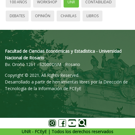
100 AÑOS
WORKSHOP
UNR
CONTABILIDAD
DEBATES
OPINIÓN
CHARLAS
LIBROS
Facultad de Ciencias Económicas y Estadística - Universidad
Nacional de Rosario
Bv. Oroño 1261 - S2000DSM - Rosario
Copyright © 2021. All Rights Reserved.
Desarrollado a partir de herramientas libres por la Dirección de
Tecnología de la Información de FCEyE
UNR - FCEyE | Todos los derechos reservados