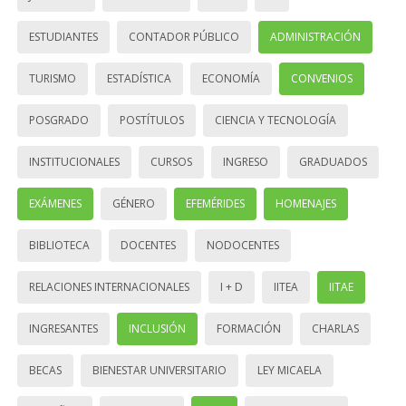
ESTUDIANTES
CONTADOR PÚBLICO
ADMINISTRACIÓN
TURISMO
ESTADÍSTICA
ECONOMÍA
CONVENIOS
POSGRADO
POSTÍTULOS
CIENCIA Y TECNOLOGÍA
INSTITUCIONALES
CURSOS
INGRESO
GRADUADOS
EXÁMENES
GÉNERO
EFEMÉRIDES
HOMENAJES
BIBLIOTECA
DOCENTES
NODOCENTES
RELACIONES INTERNACIONALES
I + D
IITEA
IITAE
INGRESANTES
INCLUSIÓN
FORMACIÓN
CHARLAS
BECAS
BIENESTAR UNIVERSITARIO
LEY MICAELA