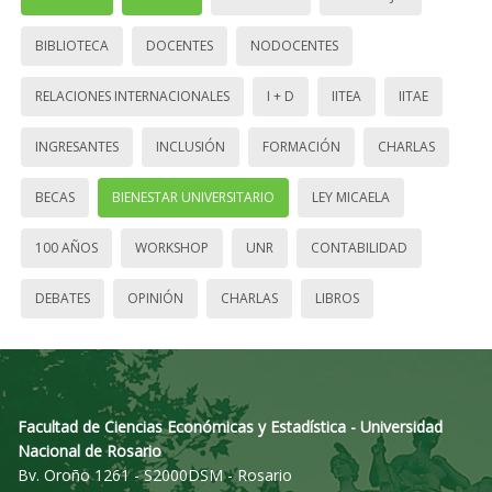
BIBLIOTECA
DOCENTES
NODOCENTES
RELACIONES INTERNACIONALES
I + D
IITEA
IITAE
INGRESANTES
INCLUSIÓN
FORMACIÓN
CHARLAS
BECAS
BIENESTAR UNIVERSITARIO
LEY MICAELA
100 AÑOS
WORKSHOP
UNR
CONTABILIDAD
DEBATES
OPINIÓN
CHARLAS
LIBROS
Facultad de Ciencias Económicas y Estadística - Universidad
Nacional de Rosario
Bv. Oroño 1261 - S2000DSM - Rosario