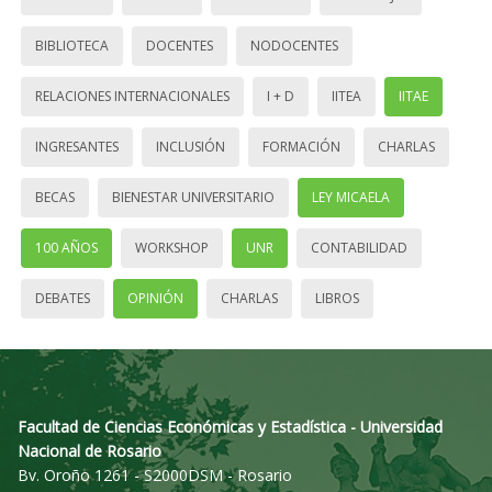
BIBLIOTECA
DOCENTES
NODOCENTES
RELACIONES INTERNACIONALES
I + D
IITEA
IITAE
INGRESANTES
INCLUSIÓN
FORMACIÓN
CHARLAS
BECAS
BIENESTAR UNIVERSITARIO
LEY MICAELA
100 AÑOS
WORKSHOP
UNR
CONTABILIDAD
DEBATES
OPINIÓN
CHARLAS
LIBROS
Facultad de Ciencias Económicas y Estadística - Universidad
Nacional de Rosario
Bv. Oroño 1261 - S2000DSM - Rosario